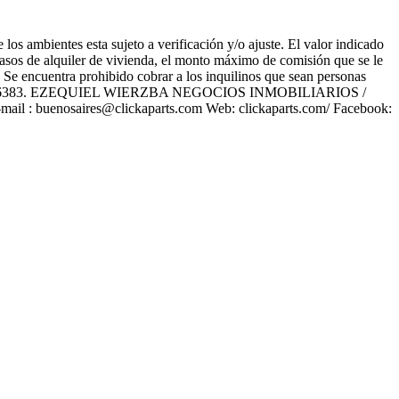
los ambientes esta sujeto a verificación y/o ajuste. El valor indicado
 casos de alquiler de vivienda, el monto máximo de comisión que se le
o. Se encuentra prohibido cobrar a los inquilinos que sean personas
C.B.A 6383. EZEQUIEL WIERZBA NEGOCIOS INMOBILIARIOS /
l : buenosaires@clickaparts.com Web: clickaparts.com/ Facebook: