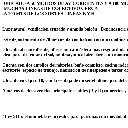
-UBICADO A 50 METROS DE AV CORRIENTES Y A 100 
-MUCHAS LINEAS DE COLECTIVO CERCA
-A 100 MTS DE LOS SUBTES LINEAS B Y H
Luz natural, ventilación cruzada y amplio balcón | Dependencia c
Este departamento de 78 m² cuenta con balcón corrido combina alg
Ubicado al contrafrente, ofrece una atmósfera más resguardada d
ideal para disfrutar del sol, un desayuno al aire libre o un momen
Cuenta con dos amplios dormitorios, baño completo, cocina indepen
escritorio, espacio de trabajo, habitación de huéspedes o tercer d
Ubicado en el piso 10, con la ventaja de no ser el último piso del
A metros de dos avenidas principales, subtes (B y H) comercios y 
“Ley 5115: el inmueble es accesible para personas con movilidad