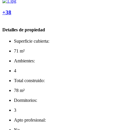
+38
Detalles de propiedad
Superficie cubierta:
71 m²
Ambientes:
4
Total construido:
78 m²
Dormitorios:
3
Apto profesional:
No