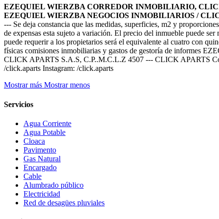
EZEQUIEL WIERZBA CORREDOR INMOBILIARIO, CLICK A
EZEQUIEL WIERZBA NEGOCIOS INMOBILIARIOS / CLICK A
--- Se deja constancia que las medidas, superficies, m2 y proporciones
de expensas esta sujeto a variación. El precio del inmueble puede ser 
puede requerir a los propietarios será el equivalente al cuatro con qui
físicas comisiones inmobiliarias y gastos de gestoría de
CLICK APARTS S.A.S, C.P..M.C.L.Z 4507 --- CLICK APARTS Contáct
/click.aparts Instagram: /click.aparts
Mostrar más
Mostrar menos
Servicios
Agua Corriente
Agua Potable
Cloaca
Pavimento
Gas Natural
Encargado
Cable
Alumbrado público
Electricidad
Red de desagües pluviales