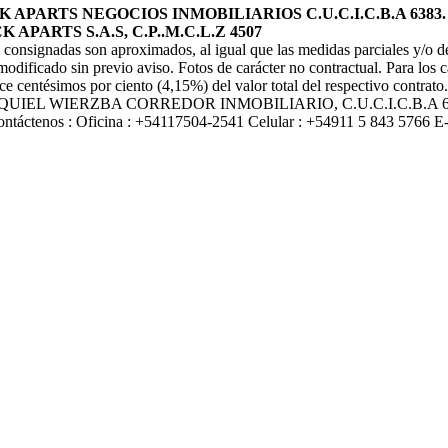
PARTS NEGOCIOS INMOBILIARIOS C.U.C.I.C.B.A 6383.
PARTS S.A.S, C.P..M.C.L.Z 4507
 consignadas son aproximados, al igual que las medidas parciales y/o de 
modificado sin previo aviso. Fotos de carácter no contractual. Para los
nce centésimos por ciento (4,15%) del valor total del respectivo contrat
 informes EZEQUIEL WIERZBA CORREDOR INMOBILIARIO, C.U.C.I.
enos : Oficina : +54117504-2541 Celular : +54911 5 843 5766 E-mai