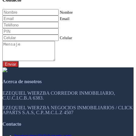
Nombre
Email
Celular
Enviar
Acerca de nosotros
EZEQUIEL WIERZBA CORREDOR INMOBILIARIO,
C.U.C.I.C.B.A 6383.
EZEQUIEL WIERZBA NEGOCIOS INMOBILIARIOS / CLICK
APARTS S.A.S, C.P..M.C.L.Z 4507
Contacto
buenosaires@clickaparts.com