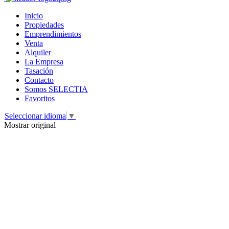
Inicio
Propiedades
Emprendimientos
Venta
Alquiler
La Empresa
Tasación
Contacto
Somos SELECTIA
Favoritos
Seleccionar idioma
▼
Mostrar original