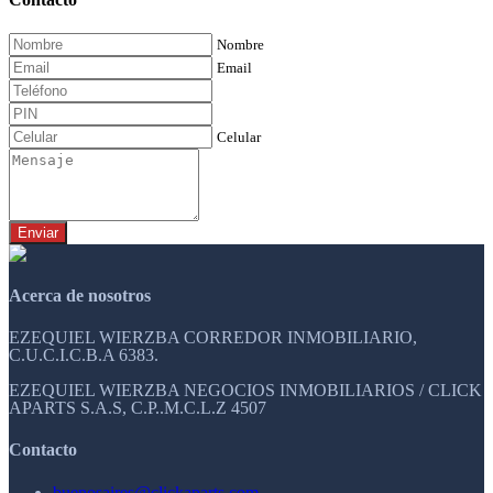
Nombre
Email
Celular
Enviar
Acerca de nosotros
EZEQUIEL WIERZBA CORREDOR INMOBILIARIO,
C.U.C.I.C.B.A 6383.
EZEQUIEL WIERZBA NEGOCIOS INMOBILIARIOS / CLICK
APARTS S.A.S, C.P..M.C.L.Z 4507
Contacto
buenosaires@clickaparts.com