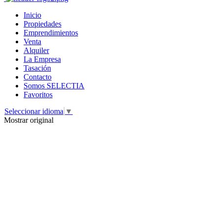
Inicio
Propiedades
Emprendimientos
Venta
Alquiler
La Empresa
Tasación
Contacto
Somos SELECTIA
Favoritos
Seleccionar idioma
▼
Mostrar original