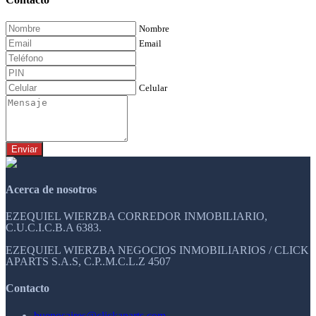
Nombre
Email
Celular
Enviar
Acerca de nosotros
EZEQUIEL WIERZBA CORREDOR INMOBILIARIO,
C.U.C.I.C.B.A 6383.
EZEQUIEL WIERZBA NEGOCIOS INMOBILIARIOS / CLICK
APARTS S.A.S, C.P..M.C.L.Z 4507
Contacto
buenosaires@clickaparts.com