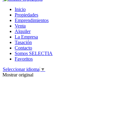
Inicio
Propiedades
Emprendimientos
Venta
Alquiler
La Empresa
Tasación
Contacto
Somos SELECTIA
Favoritos
Seleccionar idioma
▼
Mostrar original