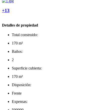
+13
Detalles de propiedad
Total construido:
170 m²
Baños:
2
Superficie cubierta:
170 m²
Disposición:
Frente
Expensas:
500000