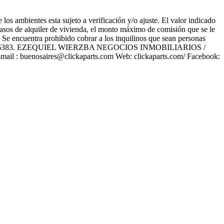
los ambientes esta sujeto a verificación y/o ajuste. El valor indicado
 casos de alquiler de vivienda, el monto máximo de comisión que se le
o. Se encuentra prohibido cobrar a los inquilinos que sean personas
C.B.A 6383. EZEQUIEL WIERZBA NEGOCIOS INMOBILIARIOS /
l : buenosaires@clickaparts.com Web: clickaparts.com/ Facebook: