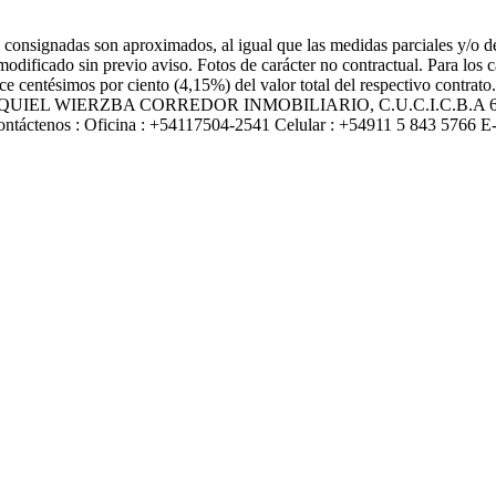
 consignadas son aproximados, al igual que las medidas parciales y/o de 
modificado sin previo aviso. Fotos de carácter no contractual. Para los
nce centésimos por ciento (4,15%) del valor total del respectivo contrat
 informes EZEQUIEL WIERZBA CORREDOR INMOBILIARIO, C.U.C.I.
enos : Oficina : +54117504-2541 Celular : +54911 5 843 5766 E-mai