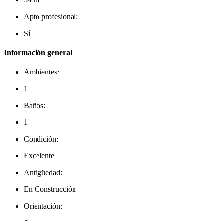
Apto profesional:
Sí
Información general
Ambientes:
1
Baños:
1
Condición:
Excelente
Antigüedad:
En Construcción
Orientación: