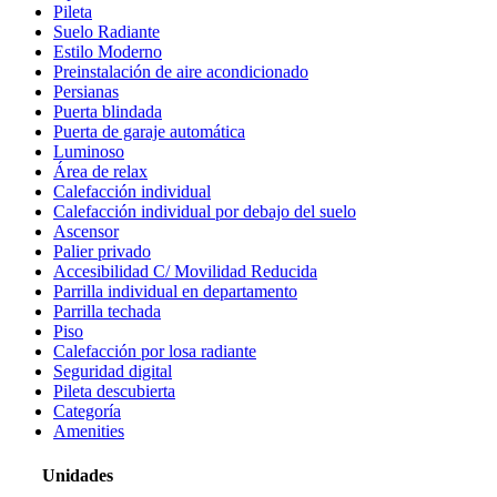
Pileta
Suelo Radiante
Estilo Moderno
Preinstalación de aire acondicionado
Persianas
Puerta blindada
Puerta de garaje automática
Luminoso
Área de relax
Calefacción individual
Calefacción individual por debajo del suelo
Ascensor
Palier privado
Accesibilidad C/ Movilidad Reducida
Parrilla individual en departamento
Parrilla techada
Piso
Calefacción por losa radiante
Seguridad digital
Pileta descubierta
Categoría
Amenities
Unidades