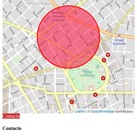
Leaflet
| ©
OpenStreetMap
contributors
Contacto
Contacto