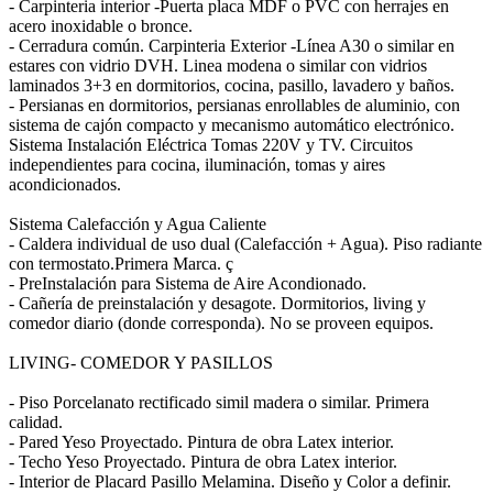
- Carpinteria interior -Puerta placa MDF o PVC con herrajes en
acero inoxidable o bronce.
- Cerradura común. Carpinteria Exterior -Línea A30 o similar en
estares con vidrio DVH. Linea modena o similar con vidrios
laminados 3+3 en dormitorios, cocina, pasillo, lavadero y baños.
- Persianas en dormitorios, persianas enrollables de aluminio, con
sistema de cajón compacto y mecanismo automático electrónico.
Sistema Instalación Eléctrica Tomas 220V y TV. Circuitos
independientes para cocina, iluminación, tomas y aires
acondicionados.
Sistema Calefacción y Agua Caliente
- Caldera individual de uso dual (Calefacción + Agua). Piso radiante
con termostato.Primera Marca. ç
- PreInstalación para Sistema de Aire Acondionado.
- Cañería de preinstalación y desagote. Dormitorios, living y
comedor diario (donde corresponda). No se proveen equipos.
LIVING- COMEDOR Y PASILLOS
- Piso Porcelanato rectificado simil madera o similar. Primera
calidad.
- Pared Yeso Proyectado. Pintura de obra Latex interior.
- Techo Yeso Proyectado. Pintura de obra Latex interior.
- Interior de Placard Pasillo Melamina. Diseño y Color a definir.